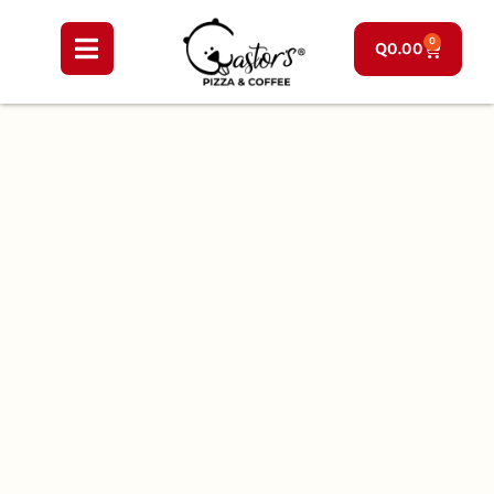
0
Q
0.00