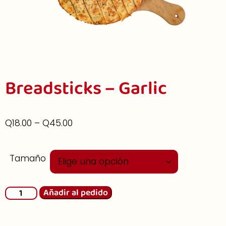
Breadsticks – Garlic
Q
18.00
–
Q
45.00
Tamaño
Añadir al pedido