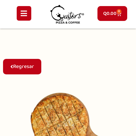
0
Q
0.00
Regresar